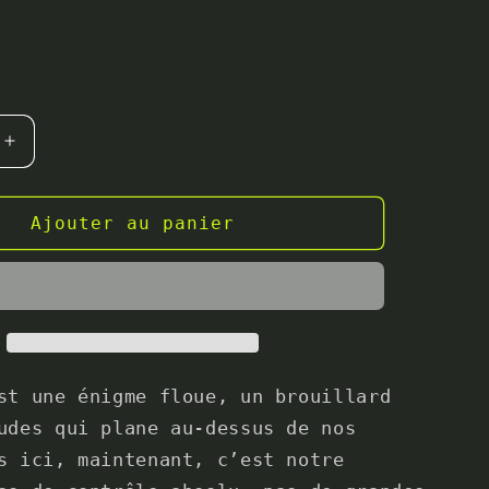
Augmenter
la
quantité
de
Ajouter au panier
Affiche
al
&quot;Total
uot;
Anxiety&quot;
st une énigme floue, un brouillard
udes qui plane au-dessus de nos
s ici, maintenant, c’est notre