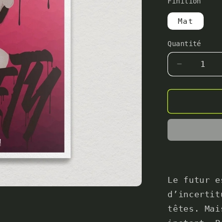
Finition
Mat
Quantité
Quantité
Réduire
la
quantité
de
Affiche
&quot;Tot
Anxiety&q
Le futur e
d’incertit
têtes. Mai