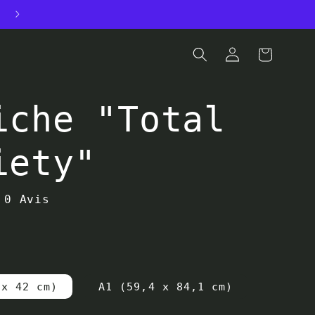
ON PROPOSE DES SWEATS
Connexion
Panier
iche "Total
iety"
0 Avis
 x 42 cm)
A1 (59,4 x 84,1 cm)